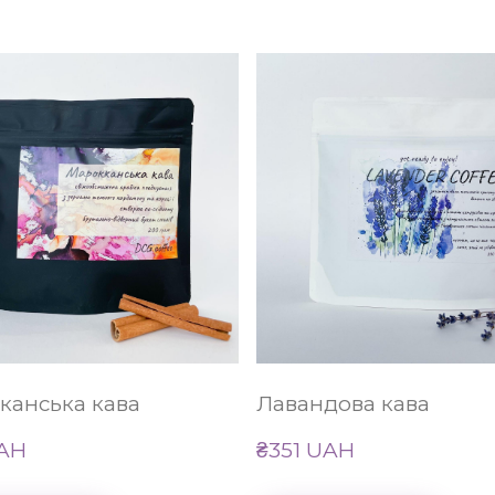
канська кава
Лавандова кава
UAH
₴351 UAH