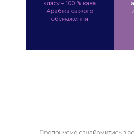
класу – 100 % кава
Арабіка свіжого
обсмаження
Пропонуємо ознайомитись з асо