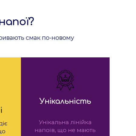
напої?
кривають смак по-новому
Унікальність
і
Унікальна лінійка
діє
напоїв, що не мають
що