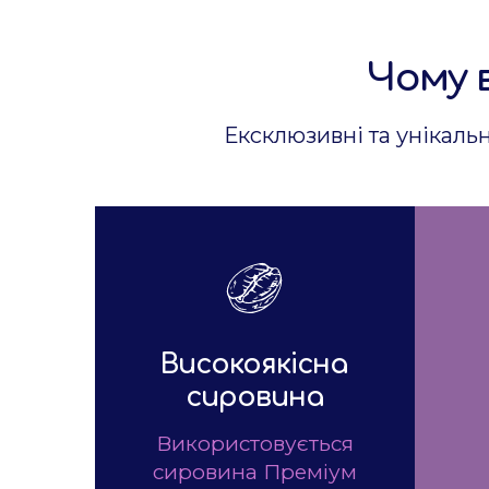
Чому 
Ексклюзивні та унікаль
Високоякісна
сировина
Використовується
сировина Преміум