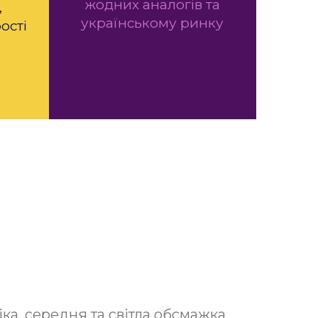
жодних аналогів та
,
українському ринку
ості
ка, середня та світла обсмажка