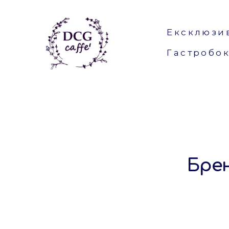
Ексклюзи
Гастробо
Брен