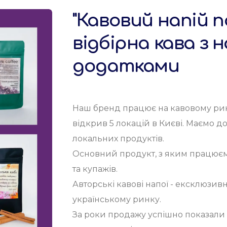
"Кавовий напій п
відбірна кава з
додатками
Наш бренд працює на кавовому ринку
відкрив 5 локацій в Києві. Маємо д
локальних продуктів.
Основний продукт, з яким працюємо
та купажів.
Авторські кавові напої - ексклюзивн
українському ринку.
За роки продажу успішно показали 