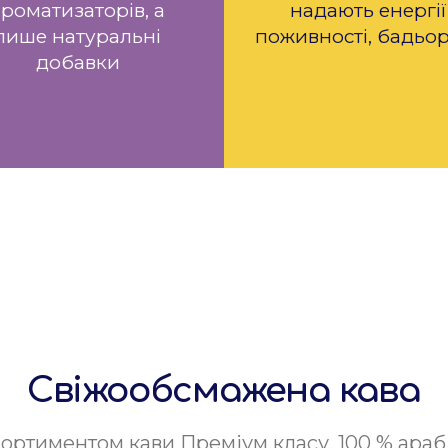
ароматизаторів, а
надають енергії
лише натуральні
поживності, бадьор
добавки
Свіжообсмажена кава
ртиментом кави Преміум класу, 100 % арабі