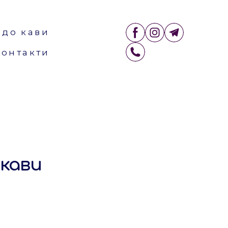
 до кави
Контакти
 кави