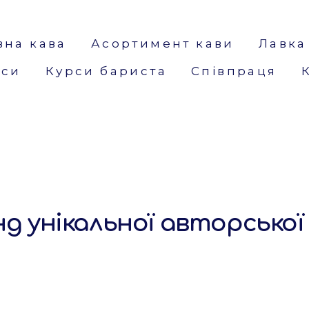
вна кава
Асортимент кави
Лавка
кси
Курси бариста
Співпраця
д унікальної авторської