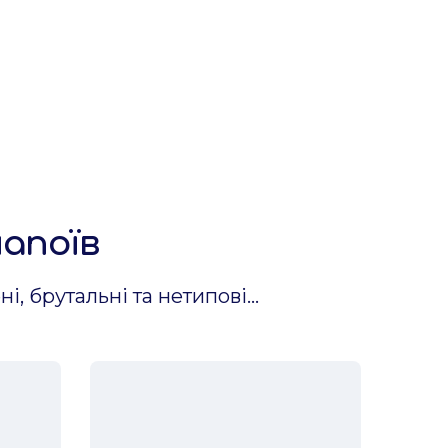
 протилежні. Ніжні, яскраві, витончені,
, що готується за запатентованою
світі. Має тонкий фруктовий смак, з ледь
напоїв
ний акцент у харизматичному та рішучому
і, брутальні та нетипові...
син - досить самостійні, але незвичайні
ості.
напій, що готується на основі
ням сушених грибів - Шиїтаке, Їжовика та
риготування якого використовується