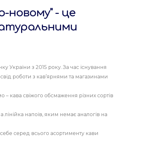
о-новому" - це
 натуральними
 України з 2015 року. За час існування
освід роботи з кав’ярнями та магазинами
 – кава свіжого обсмаження різних сортів
а лінійка напоїв, яким немає аналогів на
себе серед всього асортименту кави