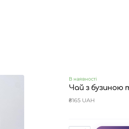
ною та евкаліптом
В наявності
Чай з бузиною 
₴165 UAH