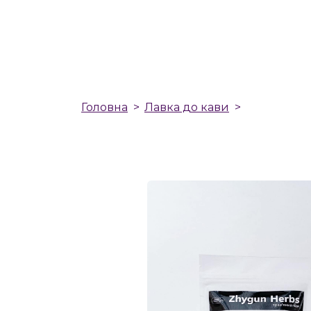
Головна
Лавка до кави
Чай з бузи