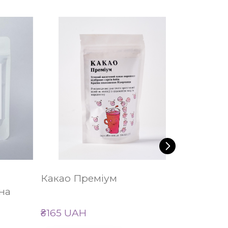
Какао Преміум
Молочн
на
шокол
₴165 UAH
₴175 U