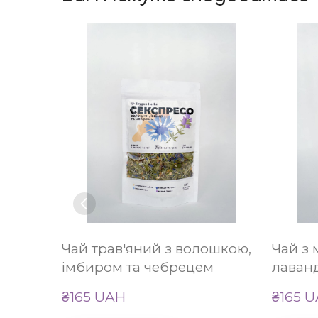
Чай трав'яний з волошкою,
Чай з 
імбиром та чебрецем
лаван
₴165 UAH
₴165 