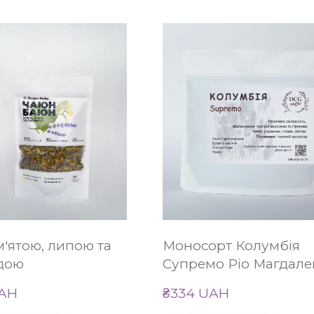
м'ятою, липою та
Моносорт Колумбія
дою
Супремо Ріо Магдале
UAH
₴334 UAH