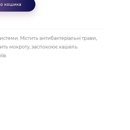
до кошика
истеми. Мiстить антибактерiальнi трави,
ить мокроту, заспокоює кашель.
їв.