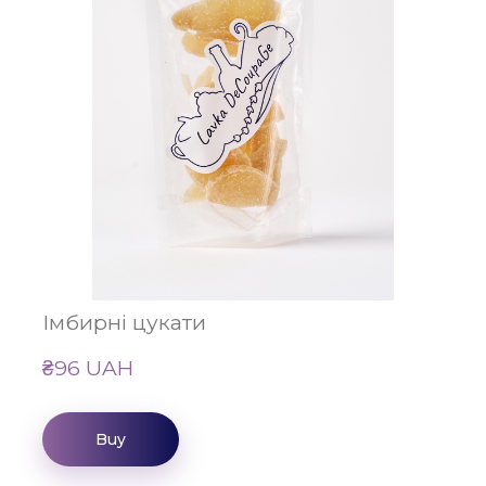
Імбирні цукати
₴96 UAH
Buy