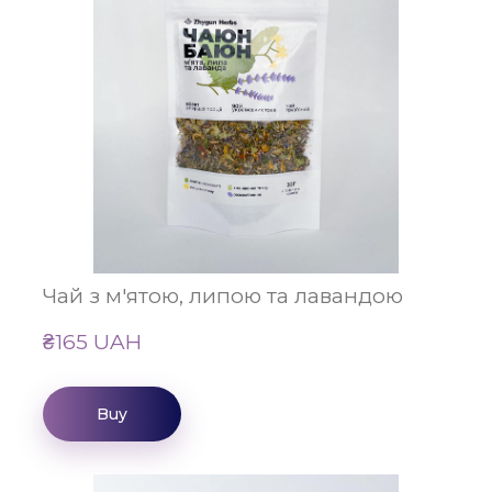
Чай з м'ятою, липою та лавандою
₴165 UAH
Buy