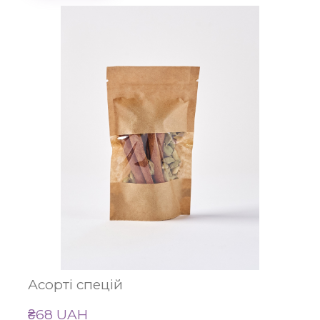
Асорті спецій
₴68 UAH