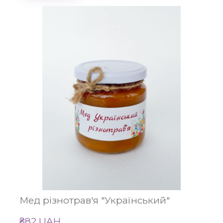
Мед різнотрав'я "Український"
₴82 UAH