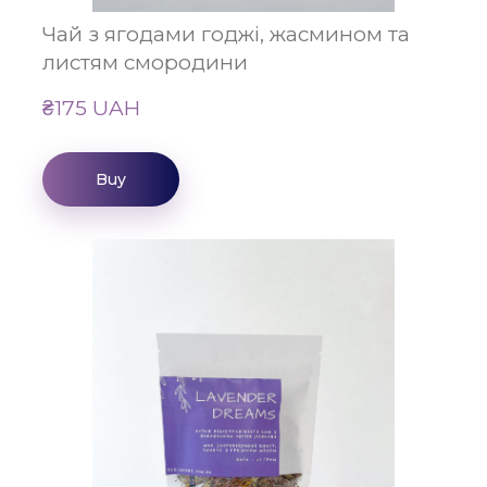
Чай з ягодами годжі, жасмином та
листям смородини
₴175 UAH
Buy