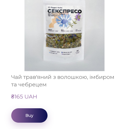
Чай трав'яний з волошкою, імбиром
та чебрецем
₴165 UAH
Buy