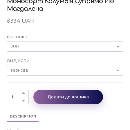
Моносорт Колумбія Супремо Ріо
Магдалена
₴334 UAH
фасовка
вид кави
Додати до кошика
DESCRIPTION