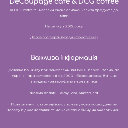
DeCoupage cafe & DCG coffee
© DCG coffee™ - магазин ексклюзивної кави та продуктів до
кави
На ринку з 2015 року
Договір оферти (угоди користувача)
Важлива інформація
Дотавка по Києву при замовленні від 1500 - безкоштовна, по
Україні - при замовленні від 2000 - безкоштовна. В інших
випадках - за тарифами перевізника.
Форма оплати LiqPay, Visa, MasterCard
Повернення товару здійснюється за умови пошкодження
товару під час доставки та можливістю обміну на аналогічний.