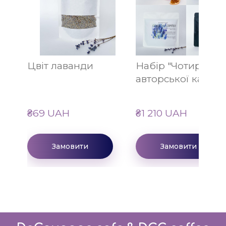
Цвіт лаванди
Набір "Чотири ви
авторської кави"
₴69 UAH
₴1 210 UAH
Замовити
Замовити