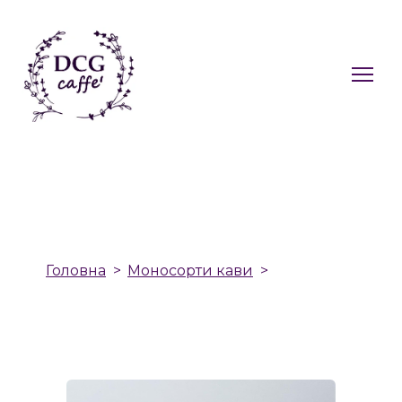
Головна
Моносорти кави
Моносорт
Колумбія Супремо Ріо Магдалена