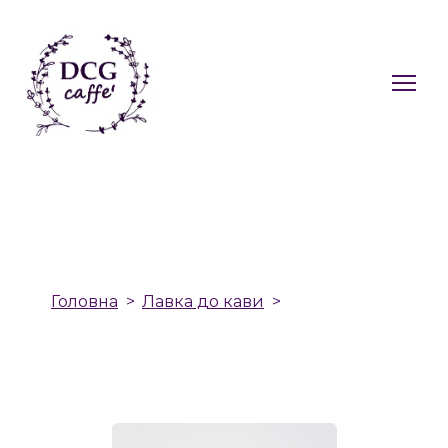
Головна
Лавка до кави
Какао
Преміум