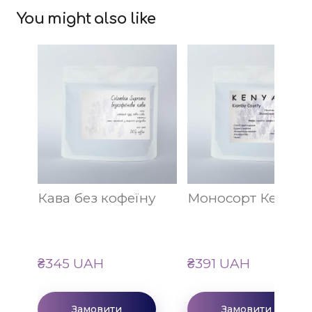
You might also like
Кава без кофеїну
Моносорт Кенія А
₴345 UAH
₴391 UAH
Замовити
Замовити