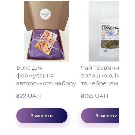
Бокс для
Чай трав'яний з
формування
волошкою, імбир
авторського набору
та чебрецем
₴22 UAH
₴165 UAH
Замовити
Замовити