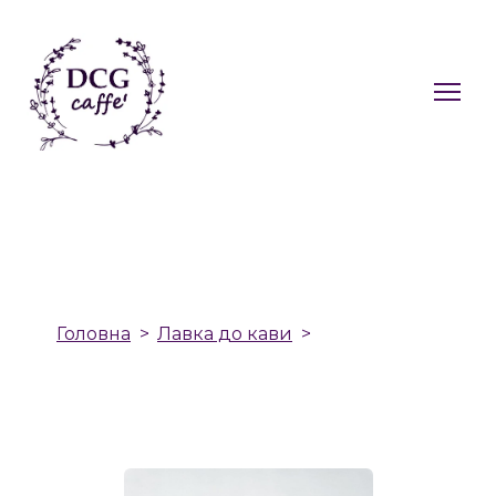
Головна
Лавка до кави
Чай з м'ятою,
липою та лавандою