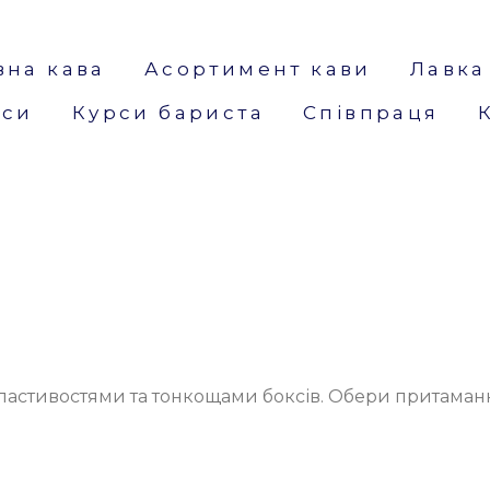
вна кава
Асортимент кави
Лавка
кси
Курси бариста
Співпраця
властивостями та тонкощами боксів. Обери притаманн