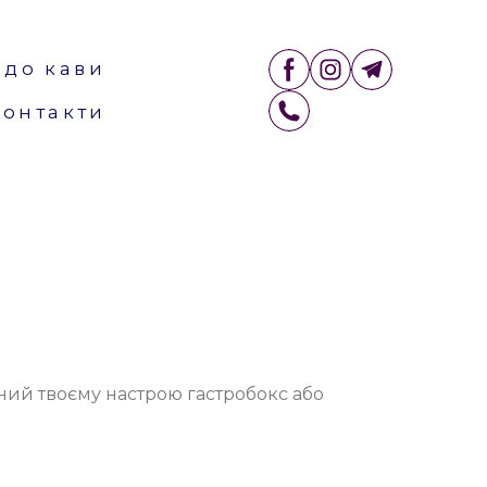
 до кави
Контакти
ий твоєму настрою гастробокс або 