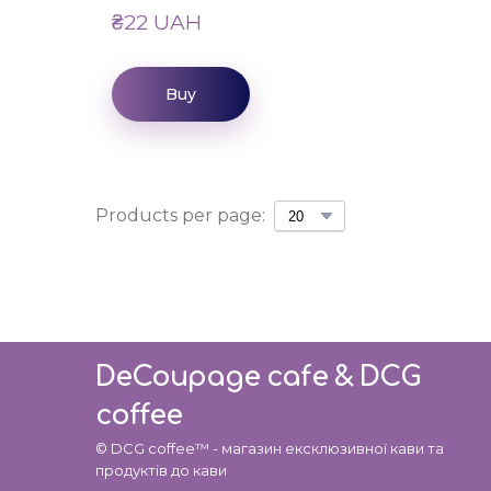
₴22 UAH
Buy
Products per page:
DeCoupage cafe & DCG
coffee
© DCG coffee™ - магазин ексклюзивної кави та
продуктів до кави