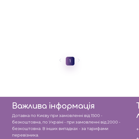
1
Важлива інформація
Дотавка по Києву при замовленні від 1500 -
безкоштовна, по Україні - при замовленні від 2000 -
безкоштовна. В інших випадках - за тарифами
+
перевізника.
+