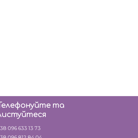
Телефонуйте та
листуйтеся
38 096 633 13 73
38 096 812 84 04